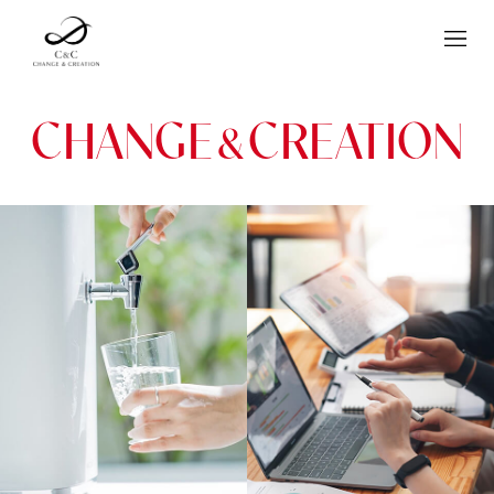
HOME
ホーム
DIVISION
事業内容
CHANGE
CREATION
&
COMPANY
会社概要
VISION
ビジョン
RECRUIT
採用情報